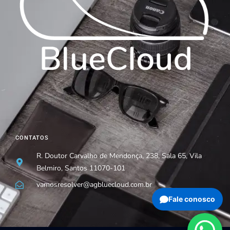
CONTATOS
R. Doutor Carvalho de Mendonça, 238, Sala 65, Vila
Belmiro, Santos 11070-101
vamosresolver@agbluecloud.com.br
Fale conosco