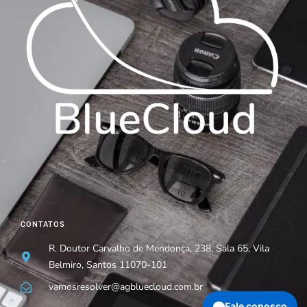
CONTATOS
R. Doutor Carvalho de Mendonça, 238, Sala 65, Vila
Belmiro, Santos 11070-101
vamosresolver@agbluecloud.com.br
Fale conosco