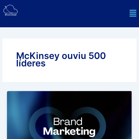
Ir
Me
para
o
conteúdo
McKinsey ouviu 500
líderes