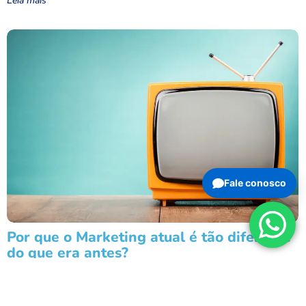
Leia mais
Fale conosco
Por que o Marketing atual é tão diferente
do que era antes?
Se você comparar uma propaganda dos anos 1950 com uma
estratégia digital atual, parece que estamos falando de universos