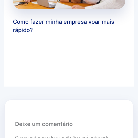
Como fazer minha empresa voar mais
rápido?
Deixe um comentário
/
dicas bluecloud
,
marketing
digital
,
você sabia?
/ Por
agbc_admin
Deixe um comentário
O seu endereço de e-mail não será publicado.