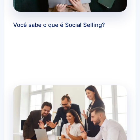
Você sabe o que é Social Selling?
Deixe um comentário
/
dicas bluecloud
,
estratégias
de negócios
,
inovação
,
marketing digital
,
você
sabia?
/ Por
agbc_admin