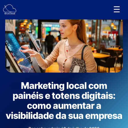
Ir
☰
para
o
conteúdo
Marketing local com
painéis e totens digitais:
como aumentar a
visibilidade da sua empresa