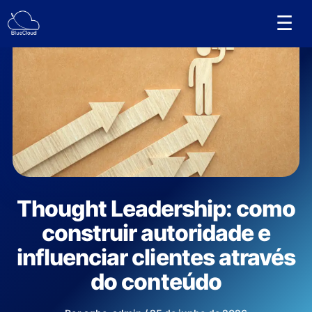
Ir
☰
para
o
conteúdo
Thought Leadership: como
construir autoridade e
influenciar clientes através
do conteúdo