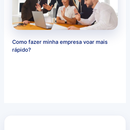
Como fazer minha empresa voar mais
rápido?
Deixe um comentário
/
dicas bluecloud
,
marketing
digital
,
você sabia?
/ Por
agbc_admin