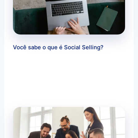
Você sabe o que é Social Selling?
Deixe um comentário
/
dicas bluecloud
,
estratégias
de negócios
,
inovação
,
marketing digital
,
você
sabia?
/ Por
agbc_admin