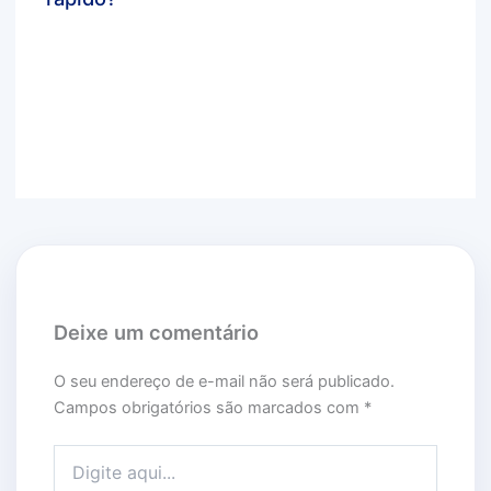
Deixe um comentário
/
dicas bluecloud
,
marketing
digital
,
você sabia?
/ Por
agbc_admin
Deixe um comentário
O seu endereço de e-mail não será publicado.
Campos obrigatórios são marcados com
*
Digite aqui...