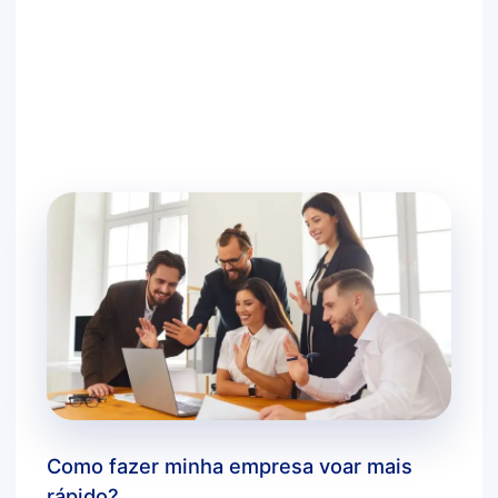
Deixe um comentário
/
dicas bluecloud
,
estratégias
de negócios
,
inovação
,
marketing digital
,
você
sabia?
/ Por
agbc_admin
Como fazer minha empresa voar mais
rápido?