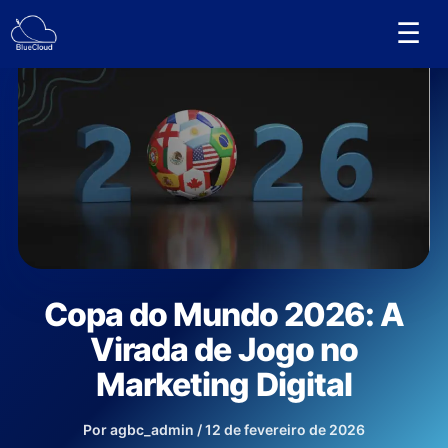
Ir
☰
para
o
conteúdo
Copa do Mundo 2026: A
Virada de Jogo no
Marketing Digital
Por
agbc_admin
/
12 de fevereiro de 2026