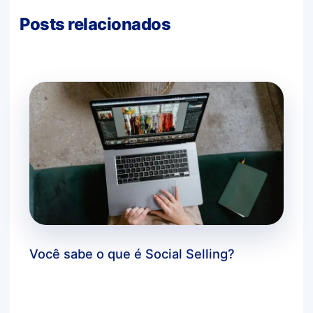
Posts relacionados
Você sabe o que é Social Selling?
Deixe um comentário
/
dicas bluecloud
,
estratégias
de negócios
,
inovação
,
marketing digital
,
você
sabia?
/ Por
agbc_admin