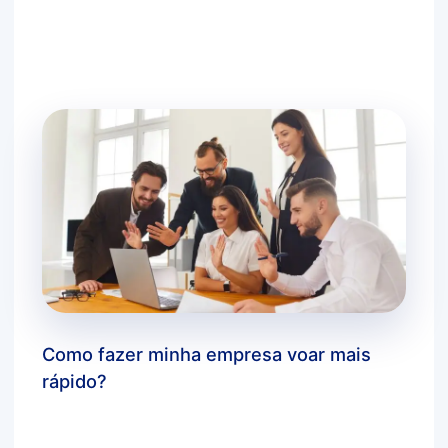
Como fazer minha empresa voar mais
rápido?
Deixe um comentário
/
dicas bluecloud
,
marketing
digital
,
você sabia?
/ Por
agbc_admin