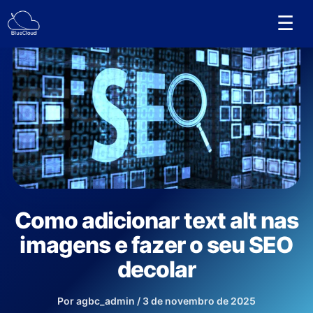
Ir
☰
para
o
conteúdo
Como adicionar text alt nas
imagens e fazer o seu SEO
decolar
Por
agbc_admin
/
3 de novembro de 2025