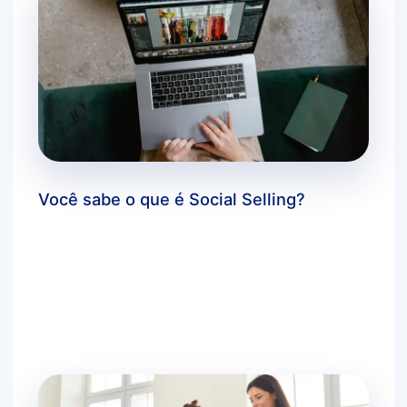
Você sabe o que é Social Selling?
Deixe um comentário
/
dicas bluecloud
,
estratégias
de negócios
,
inovação
,
marketing digital
,
você
sabia?
/ Por
agbc_admin