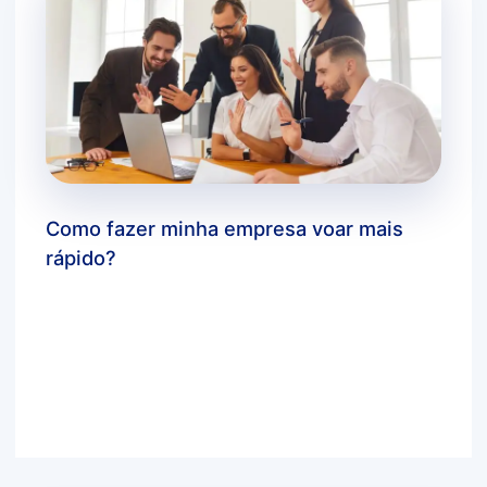
Como fazer minha empresa voar mais
rápido?
Deixe um comentário
/
dicas bluecloud
,
marketing
digital
,
você sabia?
/ Por
agbc_admin